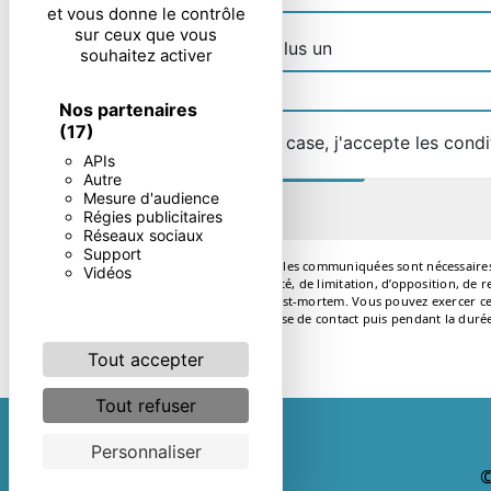
et vous donne le contrôle
sur ceux que vous
Combien font huit plus un
souhaitez activer
Nos partenaires
(17)
En cochant cette case, j'accepte les condi
APIs
Autre
Mesure d'audience
Régies publicitaires
Réseaux sociaux
Support
** Les données personnelles communiquées sont nécessaires aux
Vidéos
d’effacement, de portabilité, de limitation, d’opposition, de
le sort de vos données post-mortem. Vous pouvez exercer ces
pendant la période de prise de contact puis pendant la durée
Tout accepter
Tout refuser
Personnaliser