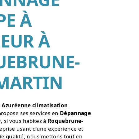
•
E À
•
EUR À
UEBRUNE-
MARTIN
- Azuréenne climatisation
ropose ses services en
Dépannage
r
, si vous habitez à
Roquebrune-
reprise usant d’une expérience et
 de qualité, nous mettons tout en