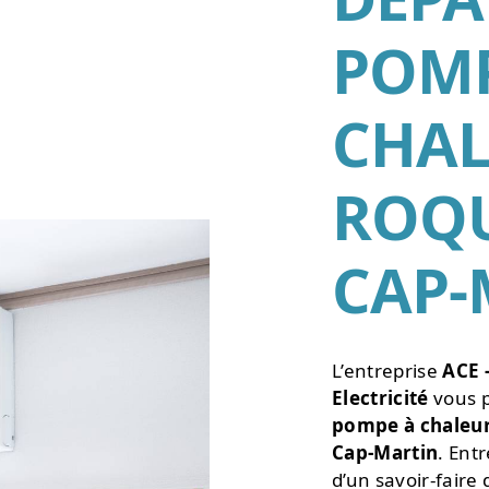
POMP
CHAL
•
•
ROQ
CAP-
L’entreprise
ACE 
Electricité
vous p
pompe à chaleu
Cap-Martin
. Ent
d’un savoir-faire