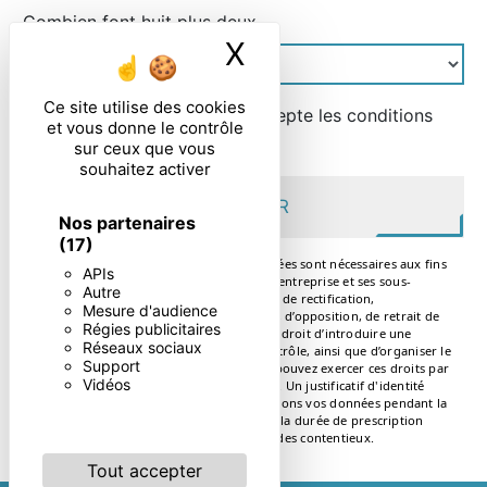
Combien font huit plus deux
X
Masquer le ban
Ce site utilise des cookies
En cochant cette case, j'accepte les conditions
et vous donne le contrôle
particulières ci-dessous **
sur ceux que vous
souhaitez activer
ENVOYER
Nos partenaires
(17)
** Les données personnelles communiquées sont nécessaires aux fins
APIs
de vous contacter. Elles sont destinées à l'entreprise et ses sous-
Autre
traitants. Vous disposez de droits d’accès, de rectification,
Mesure d'audience
d’effacement, de portabilité, de limitation, d’opposition, de retrait de
Régies publicitaires
votre consentement à tout moment et du droit d’introduire une
Réseaux sociaux
réclamation auprès d’une autorité de contrôle, ainsi que d’organiser le
Support
sort de vos données post-mortem. Vous pouvez exercer ces droits par
Vidéos
voie postale ou par courrier électronique. Un justificatif d'identité
pourra vous être demandé. Nous conservons vos données pendant la
période de prise de contact puis pendant la durée de prescription
légale aux fins probatoires et de gestion des contentieux.
Tout accepter