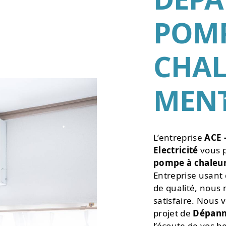
POMP
•
CHAL
•
MEN
•
L’entreprise
ACE 
Electricité
vous p
pompe à chaleu
Entreprise usant 
de qualité, nous
•
satisfaire. Nous
projet de
Dépann
l’écoute de vos b