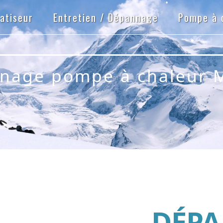
•
atiseur
Entretien / Dépannage
Pompe à 
•
nage pompe à chaleur 
•
•
DÉP