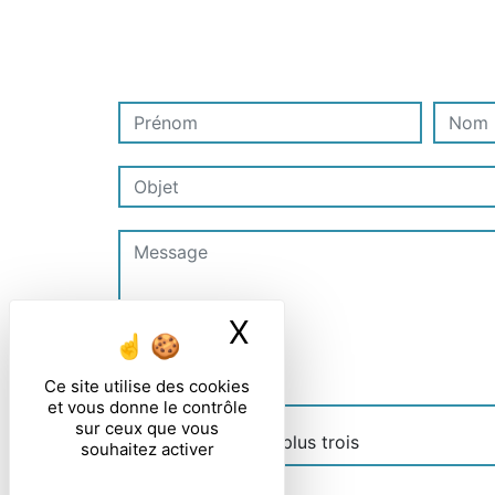
•
•
•
•
X
Masquer le ban
•
Ce site utilise des cookies
et vous donne le contrôle
sur ceux que vous
Combien font zero plus trois
souhaitez activer