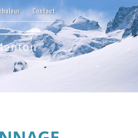
chaleur
Contact
•
Menton
•
•
•
ANNAGE
•