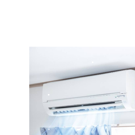
•
•
•
•
•
•
•
•
•