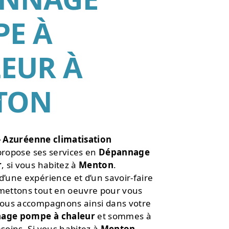
E À
EUR À
TON
•
•
- Azuréenne climatisation
ropose ses services en
Dépannage
•
r
, si vous habitez à
Menton
.
•
d’une expérience et d’un savoir-faire
•
 mettons tout en oeuvre pour vous
 vous accompagnons ainsi dans votre
age pompe à chaleur
et sommes à
esoins. Si vous habitez à
Menton
,