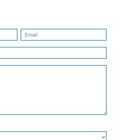
•
•
•