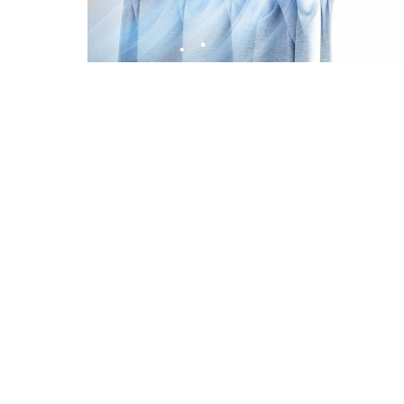
•
•
•
•
•